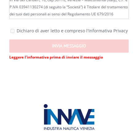
P.IVA 03941130274 (di seguito la “Società”) è Titolare del trattamento
dei tuoi dati personali ai sensi del Regolamento UE 679/2016
Regolamento generale sulla protezione dei dati (il “Regolamento”).
Dichiaro di aver letto e compreso
l'Informativa Privacy
b) Perché trattiamo i tuoi dati?
I dati che ci fornisci mediante la compilazione del presente modulo ci
sono necessari per rispondere alla tua segnalazione o richiesta di
Leggere l'informativa prima di inviare il messaggio
informazioni.
c) E’ necessario il tuo consenso?
Il tuo consenso non è necessario per poter gestire la tua richiesta e/o
segnalazione (art. 6, lett. b), del Regolamento) o per il perseguimento
del nostro legittimo interesse ad un corretta ed efficiente gestione
dei nostri servizi, e tutela in sede anche giudiziale (art. 6, lett. f) del
Regolamento).
d) Sono necessari tutti i dati richiesti?