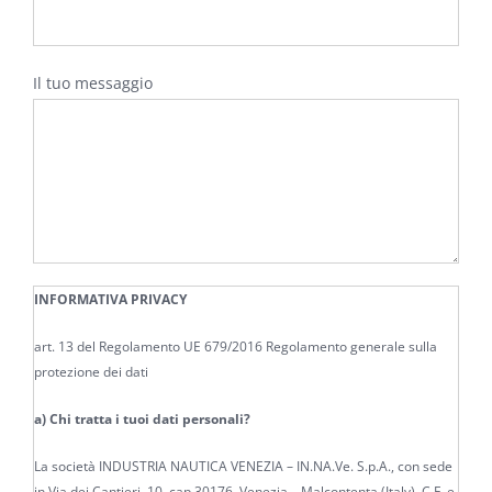
Il tuo messaggio
INFORMATIVA PRIVACY
art. 13 del Regolamento UE 679/2016 Regolamento generale sulla
protezione dei dati
a) Chi tratta i tuoi dati personali?
La società INDUSTRIA NAUTICA VENEZIA – IN.NA.Ve. S.p.A., con sede
in Via dei Cantieri, 10, cap 30176, Venezia – Malcontenta (Italy), C.F. e